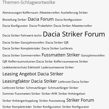
Themen-Schlagwortwolke
Abmessungen Kofferraum
Allwetterreifen
Auslieferung Striker
Dacia Forum
Bestellung Striker
Dacia Konfiguration
Dacia Konfigurator
Dacia Probefahrt
Dacia Striker Allwetterreifen
Dacia Striker Forum
Dacia Striker Fahrwerk techn
Dacia Striker Ganzjahresreifen
Dacia Striker GJR
Dacia Striker Kompletträder
Dacia Striker Lochkreis
Fussmatten Striker
Dacia Striker Sommerreifen
Ganzjahresreifen
GJR
Kofferraumvolumen Dacia Strike
Kofferraumwanne Striker
Ladekantenschutz Edelstahl
Laderaumwanne Striker
Leasing Angebot Dacia Striker
Leasingfaktor Dacia Striker
Lieferzeit Dacia Striker
Lieferzeit Striker
Schmutzfänger
Schmutzfänger Striker
Sommer Fussmatten Striker
Striker AHK
Striker Anhängelast
Striker Forum
Striker Anhängerkupplung
Striker Ausstattung
Striker Kompletträder
Striker Konfiguration
Striker Konfigurator