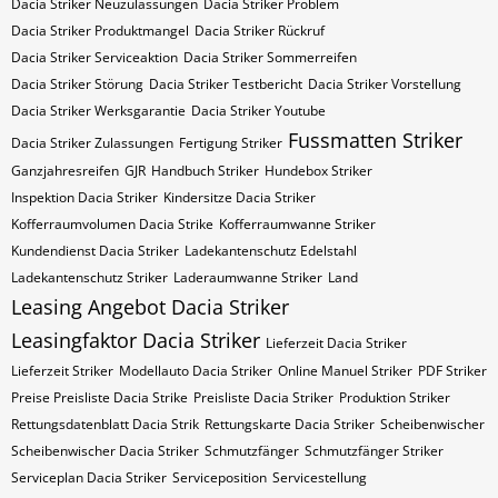
Dacia Striker Neuzulassungen
Dacia Striker Problem
Dacia Striker Produktmangel
Dacia Striker Rückruf
Dacia Striker Serviceaktion
Dacia Striker Sommerreifen
Dacia Striker Störung
Dacia Striker Testbericht
Dacia Striker Vorstellung
Dacia Striker Werksgarantie
Dacia Striker Youtube
Fussmatten Striker
Dacia Striker Zulassungen
Fertigung Striker
Ganzjahresreifen
GJR
Handbuch Striker
Hundebox Striker
Inspektion Dacia Striker
Kindersitze Dacia Striker
Kofferraumvolumen Dacia Strike
Kofferraumwanne Striker
Kundendienst Dacia Striker
Ladekantenschutz Edelstahl
Ladekantenschutz Striker
Laderaumwanne Striker
Land
Leasing Angebot Dacia Striker
Leasingfaktor Dacia Striker
Lieferzeit Dacia Striker
Lieferzeit Striker
Modellauto Dacia Striker
Online Manuel Striker
PDF Striker
Preise Preisliste Dacia Strike
Preisliste Dacia Striker
Produktion Striker
Rettungsdatenblatt Dacia Strik
Rettungskarte Dacia Striker
Scheibenwischer
Scheibenwischer Dacia​ Striker
Schmutzfänger
Schmutzfänger Striker
Serviceplan Dacia Striker
Serviceposition
Servicestellung