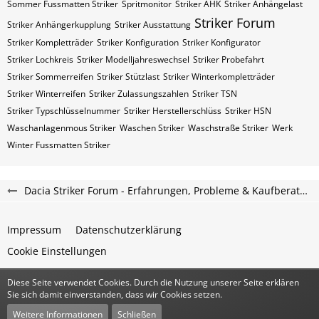
Sommer Fussmatten Striker
Spritmonitor
Striker AHK
Striker Anhängelast
Striker Forum
Striker Anhängerkupplung
Striker Ausstattung
Striker Kompletträder
Striker Konfiguration
Striker Konfigurator
Striker Lochkreis
Striker Modelljahreswechsel
Striker Probefahrt
Striker Sommerreifen
Striker Stützlast
Striker Winterkompletträder
Striker Winterreifen
Striker Zulassungszahlen
Striker​​​​ TSN
Striker​​​​ Typschlüsselnummer
Striker​​​​​ Herstellerschlüss
Striker​​​​​ HSN
Waschanlagenmous Striker
Waschen Striker
Waschstraße Striker
Werk
Winter Fussmatten Striker
Dacia Striker Forum - Erfahrungen, Probleme & Kaufberatung
Impressum
Datenschutzerklärung
Cookie Einstellungen
Diese Seite verwendet Cookies. Durch die Nutzung unserer Seite erklären
Community-Software:
WoltLab Suite™
Sie sich damit einverstanden, dass wir Cookies setzen.
Stil:
Classic
von
cls-design
Weitere Informationen
Schließen