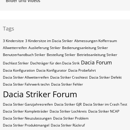
Bilder und Videos
Tags
3 Kindersitze
3 Kindersitze im Dacia Striker
Abmessungen Kofferraum
Allwetterreifen
Auslieferung Striker
Bedienungsanleitung Striker
Benutzerhandbuch Striker
Bestellung Striker
Betriebsanleitung Striker
Dacia Forum
Dachlast Striker
Dachträger für den Dacia Strik
Dacia Konfiguration
Dacia Konfigurator
Dacia Probefahrt
Dacia Striker Allwetterreifen
Dacia Striker Crashtest
Dacia Striker Defekt
Dacia Striker Fahrwerk techn
Dacia Striker Fehler
Dacia Striker Forum
Dacia Striker Ganzjahresreifen
Dacia Striker GJR
Dacia Striker im Crash Test
Dacia Striker Kompletträder
Dacia Striker Lochkreis
Dacia Striker NCAP
Dacia Striker Neuzulassungen
Dacia Striker Problem
Dacia Striker Produktmangel
Dacia Striker Rückruf