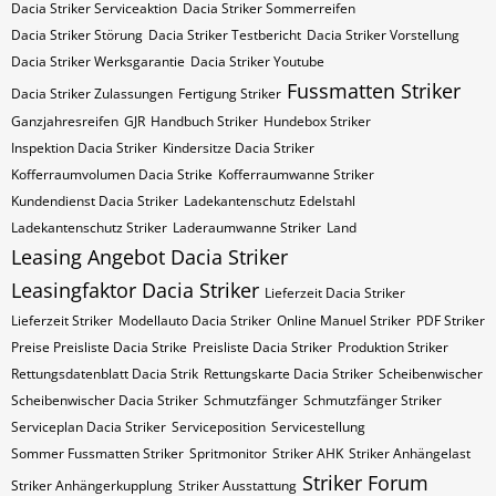
Dacia Striker Serviceaktion
Dacia Striker Sommerreifen
Dacia Striker Störung
Dacia Striker Testbericht
Dacia Striker Vorstellung
Dacia Striker Werksgarantie
Dacia Striker Youtube
Fussmatten Striker
Dacia Striker Zulassungen
Fertigung Striker
Ganzjahresreifen
GJR
Handbuch Striker
Hundebox Striker
Inspektion Dacia Striker
Kindersitze Dacia Striker
Kofferraumvolumen Dacia Strike
Kofferraumwanne Striker
Kundendienst Dacia Striker
Ladekantenschutz Edelstahl
Ladekantenschutz Striker
Laderaumwanne Striker
Land
Leasing Angebot Dacia Striker
Leasingfaktor Dacia Striker
Lieferzeit Dacia Striker
Lieferzeit Striker
Modellauto Dacia Striker
Online Manuel Striker
PDF Striker
Preise Preisliste Dacia Strike
Preisliste Dacia Striker
Produktion Striker
Rettungsdatenblatt Dacia Strik
Rettungskarte Dacia Striker
Scheibenwischer
Scheibenwischer Dacia​ Striker
Schmutzfänger
Schmutzfänger Striker
Serviceplan Dacia Striker
Serviceposition
Servicestellung
Sommer Fussmatten Striker
Spritmonitor
Striker AHK
Striker Anhängelast
Striker Forum
Striker Anhängerkupplung
Striker Ausstattung