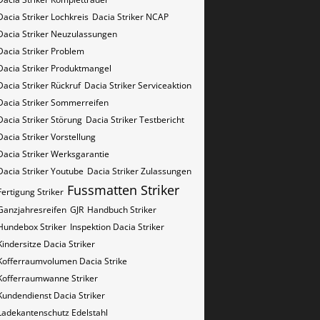
Dacia Striker Lochkreis
Dacia Striker NCAP
Dacia Striker Neuzulassungen
Dacia Striker Problem
Dacia Striker Produktmangel
Dacia Striker Rückruf
Dacia Striker Serviceaktion
Dacia Striker Sommerreifen
Dacia Striker Störung
Dacia Striker Testbericht
Dacia Striker Vorstellung
Dacia Striker Werksgarantie
Dacia Striker Youtube
Dacia Striker Zulassungen
Fussmatten Striker
Fertigung Striker
Ganzjahresreifen
GJR
Handbuch Striker
Hundebox Striker
Inspektion Dacia Striker
Kindersitze Dacia Striker
Kofferraumvolumen Dacia Strike
Kofferraumwanne Striker
Kundendienst Dacia Striker
Ladekantenschutz Edelstahl