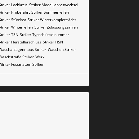
Striker Lochkreis
Striker Modelljahreswechsel
Striker Probefahrt
Striker Sommerreifen
Striker Stützlast
Striker Winterkompletträder
Striker Winterreifen
Striker Zulassungszahlen
Striker​​​​ TSN
Striker​​​​ Typschlüsselnummer
Striker​​​​​ Herstellerschlüss
Striker​​​​​ HSN
Waschanlagenmous Striker
Waschen Striker
Waschstraße Striker
Werk
Winter Fussmatten Striker