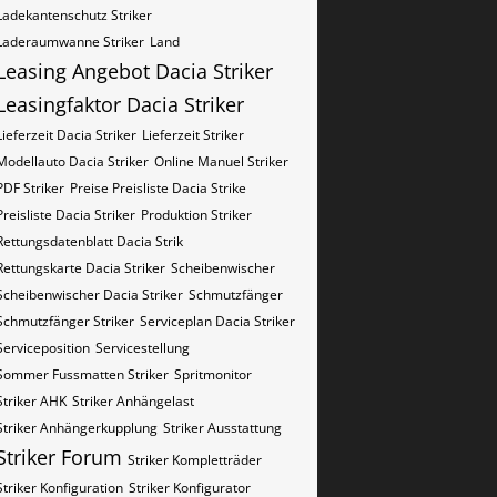
Ladekantenschutz Striker
Laderaumwanne Striker
Land
Leasing Angebot Dacia Striker
Leasingfaktor Dacia Striker
Lieferzeit Dacia Striker
Lieferzeit Striker
Modellauto Dacia Striker
Online Manuel Striker
PDF Striker
Preise Preisliste Dacia Strike
Preisliste Dacia Striker
Produktion Striker
Rettungsdatenblatt Dacia Strik
Rettungskarte Dacia Striker
Scheibenwischer
Scheibenwischer Dacia​ Striker
Schmutzfänger
Schmutzfänger Striker
Serviceplan Dacia Striker
Serviceposition
Servicestellung
Sommer Fussmatten Striker
Spritmonitor
Striker AHK
Striker Anhängelast
Striker Anhängerkupplung
Striker Ausstattung
Striker Forum
Striker Kompletträder
Striker Konfiguration
Striker Konfigurator