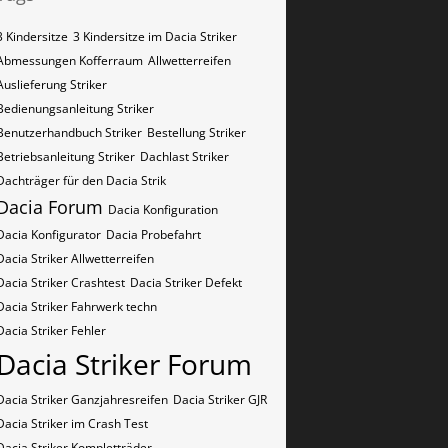
3 Kindersitze
3 Kindersitze im Dacia Striker
Abmessungen Kofferraum
Allwetterreifen
Auslieferung Striker
Bedienungsanleitung Striker
Benutzerhandbuch Striker
Bestellung Striker
Betriebsanleitung Striker
Dachlast Striker
Dachträger für den Dacia Strik
Dacia Forum
Dacia Konfiguration
Dacia Konfigurator
Dacia Probefahrt
Dacia Striker Allwetterreifen
Dacia Striker Crashtest
Dacia Striker Defekt
Dacia Striker Fahrwerk techn
Dacia Striker Fehler
Dacia Striker Forum
Dacia Striker Ganzjahresreifen
Dacia Striker GJR
Dacia Striker im Crash Test
Dacia Striker Kompletträder