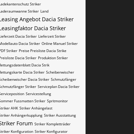
Ladekantenschutz Striker
Laderaumwanne Striker
Land
Leasing Angebot Dacia Striker
Leasingfaktor Dacia Striker
Lieferzeit Dacia Striker
Lieferzeit Striker
Modellauto Dacia Striker
Online Manuel Striker
PDF Striker
Preise Preisliste Dacia Strike
Preisliste Dacia Striker
Produktion Striker
Rettungsdatenblatt Dacia Strik
Rettungskarte Dacia Striker
Scheibenwischer
Scheibenwischer Dacia​ Striker
Schmutzfänger
Schmutzfänger Striker
Serviceplan Dacia Striker
Serviceposition
Servicestellung
Sommer Fussmatten Striker
Spritmonitor
Striker AHK
Striker Anhängelast
Striker Anhängerkupplung
Striker Ausstattung
Striker Forum
Striker Kompletträder
Striker Konfiguration
Striker Konfigurator