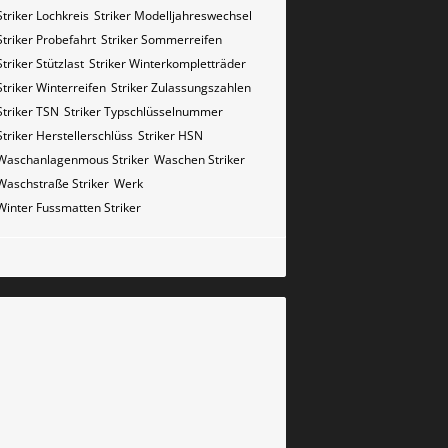
Striker Lochkreis
Striker Modelljahreswechsel
Striker Probefahrt
Striker Sommerreifen
Striker Stützlast
Striker Winterkompletträder
Striker Winterreifen
Striker Zulassungszahlen
Striker​​​​ TSN
Striker​​​​ Typschlüsselnummer
Striker​​​​​ Herstellerschlüss
Striker​​​​​ HSN
Waschanlagenmous Striker
Waschen Striker
Waschstraße Striker
Werk
Winter Fussmatten Striker