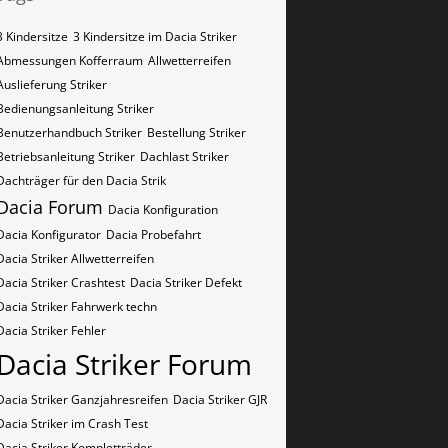
3 Kindersitze
3 Kindersitze im Dacia Striker
Abmessungen Kofferraum
Allwetterreifen
Auslieferung Striker
Bedienungsanleitung Striker
Benutzerhandbuch Striker
Bestellung Striker
Betriebsanleitung Striker
Dachlast Striker
Dachträger für den Dacia Strik
Dacia Forum
Dacia Konfiguration
Dacia Konfigurator
Dacia Probefahrt
Dacia Striker Allwetterreifen
Dacia Striker Crashtest
Dacia Striker Defekt
Dacia Striker Fahrwerk techn
Dacia Striker Fehler
Dacia Striker Forum
Dacia Striker Ganzjahresreifen
Dacia Striker GJR
Dacia Striker im Crash Test
Dacia Striker Kompletträder