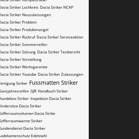
Dacia Striker Lochkreis
Dacia Striker NCAP
Dacia Striker Neuzulassungen
Dacia Striker Problem
Dacia Striker Produktmangel
Dacia Striker Rückruf
Dacia Striker Serviceaktion
Dacia Striker Sommerreifen
Dacia Striker Störung
Dacia Striker Testbericht
Dacia Striker Vorstellung
Dacia Striker Werksgarantie
Dacia Striker Youtube
Dacia Striker Zulassungen
Fussmatten Striker
Fertigung Striker
Ganzjahresreifen
GJR
Handbuch Striker
Hundebox Striker
Inspektion Dacia Striker
Kindersitze Dacia Striker
Kofferraumvolumen Dacia Strike
Kofferraumwanne Striker
Kundendienst Dacia Striker
Ladekantenschutz Edelstahl