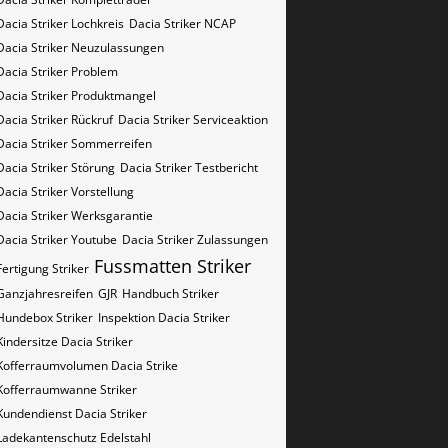
Dacia Striker Lochkreis
Dacia Striker NCAP
Dacia Striker Neuzulassungen
Dacia Striker Problem
Dacia Striker Produktmangel
Dacia Striker Rückruf
Dacia Striker Serviceaktion
Dacia Striker Sommerreifen
Dacia Striker Störung
Dacia Striker Testbericht
Dacia Striker Vorstellung
Dacia Striker Werksgarantie
Dacia Striker Youtube
Dacia Striker Zulassungen
Fussmatten Striker
Fertigung Striker
Ganzjahresreifen
GJR
Handbuch Striker
Hundebox Striker
Inspektion Dacia Striker
Kindersitze Dacia Striker
Kofferraumvolumen Dacia Strike
Kofferraumwanne Striker
Kundendienst Dacia Striker
Ladekantenschutz Edelstahl