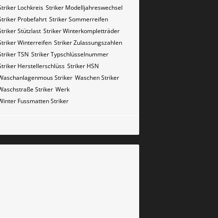
Striker Lochkreis
Striker Modelljahreswechsel
Striker Probefahrt
Striker Sommerreifen
Striker Stützlast
Striker Winterkompletträder
Striker Winterreifen
Striker Zulassungszahlen
Striker​​​​ TSN
Striker​​​​ Typschlüsselnummer
Striker​​​​​ Herstellerschlüss
Striker​​​​​ HSN
Waschanlagenmous Striker
Waschen Striker
Waschstraße Striker
Werk
Winter Fussmatten Striker