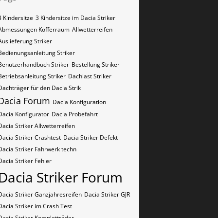
3 Kindersitze
3 Kindersitze im Dacia Striker
Abmessungen Kofferraum
Allwetterreifen
Auslieferung Striker
Bedienungsanleitung Striker
Benutzerhandbuch Striker
Bestellung Striker
Betriebsanleitung Striker
Dachlast Striker
Dachträger für den Dacia Strik
Dacia Forum
Dacia Konfiguration
Dacia Konfigurator
Dacia Probefahrt
Dacia Striker Allwetterreifen
Dacia Striker Crashtest
Dacia Striker Defekt
Dacia Striker Fahrwerk techn
Dacia Striker Fehler
Dacia Striker Forum
Dacia Striker Ganzjahresreifen
Dacia Striker GJR
Dacia Striker im Crash Test
Dacia Striker Kompletträder