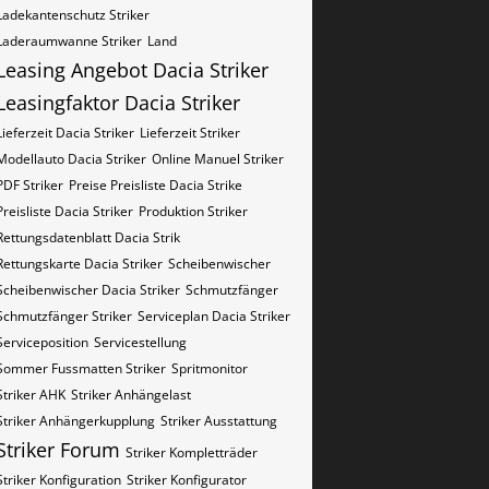
Ladekantenschutz Striker
Laderaumwanne Striker
Land
Leasing Angebot Dacia Striker
Leasingfaktor Dacia Striker
Lieferzeit Dacia Striker
Lieferzeit Striker
Modellauto Dacia Striker
Online Manuel Striker
PDF Striker
Preise Preisliste Dacia Strike
Preisliste Dacia Striker
Produktion Striker
Rettungsdatenblatt Dacia Strik
Rettungskarte Dacia Striker
Scheibenwischer
Scheibenwischer Dacia​ Striker
Schmutzfänger
Schmutzfänger Striker
Serviceplan Dacia Striker
Serviceposition
Servicestellung
Sommer Fussmatten Striker
Spritmonitor
Striker AHK
Striker Anhängelast
Striker Anhängerkupplung
Striker Ausstattung
Striker Forum
Striker Kompletträder
Striker Konfiguration
Striker Konfigurator