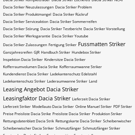
Dacia Striker Neuzulassungen
Dacia Striker Problem
Dacia Striker Produktmangel
Dacia Striker Rückruf
Dacia Striker Serviceaktion
Dacia Striker Sommerreifen
Dacia Striker Störung
Dacia Striker Testbericht
Dacia Striker Vorstellung
Dacia Striker Werksgarantie
Dacia Striker Youtube
Fussmatten Striker
Dacia Striker Zulassungen
Fertigung Striker
Ganzjahresreifen
GJR
Handbuch Striker
Hundebox Striker
Inspektion Dacia Striker
Kindersitze Dacia Striker
Kofferraumvolumen Dacia Strike
Kofferraumwanne Striker
Kundendienst Dacia Striker
Ladekantenschutz Edelstahl
Ladekantenschutz Striker
Laderaumwanne Striker
Land
Leasing Angebot Dacia Striker
Leasingfaktor Dacia Striker
Lieferzeit Dacia Striker
Lieferzeit Striker
Modellauto Dacia Striker
Online Manuel Striker
PDF Striker
Preise Preisliste Dacia Strike
Preisliste Dacia Striker
Produktion Striker
Rettungsdatenblatt Dacia Strik
Rettungskarte Dacia Striker
Scheibenwischer
Scheibenwischer Dacia​ Striker
Schmutzfänger
Schmutzfänger Striker