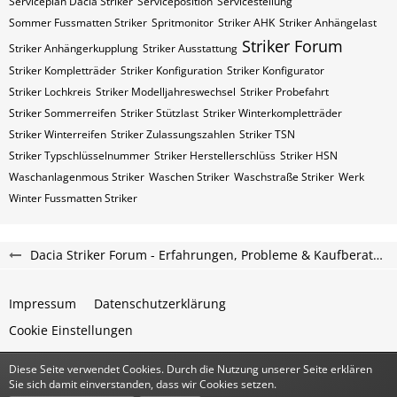
Serviceplan Dacia Striker
Serviceposition
Servicestellung
Sommer Fussmatten Striker
Spritmonitor
Striker AHK
Striker Anhängelast
Striker Forum
Striker Anhängerkupplung
Striker Ausstattung
Striker Kompletträder
Striker Konfiguration
Striker Konfigurator
Striker Lochkreis
Striker Modelljahreswechsel
Striker Probefahrt
Striker Sommerreifen
Striker Stützlast
Striker Winterkompletträder
Striker Winterreifen
Striker Zulassungszahlen
Striker​​​​ TSN
Striker​​​​ Typschlüsselnummer
Striker​​​​​ Herstellerschlüss
Striker​​​​​ HSN
Waschanlagenmous Striker
Waschen Striker
Waschstraße Striker
Werk
Winter Fussmatten Striker
Dacia Striker Forum - Erfahrungen, Probleme & Kaufberatung
Impressum
Datenschutzerklärung
Cookie Einstellungen
Diese Seite verwendet Cookies. Durch die Nutzung unserer Seite erklären
Community-Software:
WoltLab Suite™
Sie sich damit einverstanden, dass wir Cookies setzen.