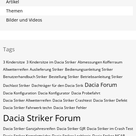
Artikel
Themen
Bilder und Videos
Tags
3 Kindersitze
3 Kindersitze im Dacia Striker
Abmessungen Kofferraum
Allwetterreifen
Auslieferung Striker
Bedienungsanleitung Striker
Benutzerhandbuch Striker
Bestellung Striker
Betriebsanleitung Striker
Dacia Forum
Dachlast Striker
Dachträger für den Dacia Strik
Dacia Konfiguration
Dacia Konfigurator
Dacia Probefahrt
Dacia Striker Allwetterreifen
Dacia Striker Crashtest
Dacia Striker Defekt
Dacia Striker Fahrwerk techn
Dacia Striker Fehler
Dacia Striker Forum
Dacia Striker Ganzjahresreifen
Dacia Striker GJR
Dacia Striker im Crash Test
Dacia Striker Kompletträder
Dacia Striker Lochkreis
Dacia Striker NCAP