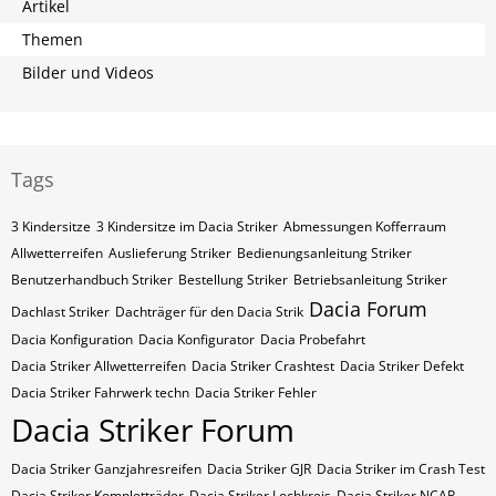
Artikel
Themen
Bilder und Videos
Tags
3 Kindersitze
3 Kindersitze im Dacia Striker
Abmessungen Kofferraum
Allwetterreifen
Auslieferung Striker
Bedienungsanleitung Striker
Benutzerhandbuch Striker
Bestellung Striker
Betriebsanleitung Striker
Dacia Forum
Dachlast Striker
Dachträger für den Dacia Strik
Dacia Konfiguration
Dacia Konfigurator
Dacia Probefahrt
Dacia Striker Allwetterreifen
Dacia Striker Crashtest
Dacia Striker Defekt
Dacia Striker Fahrwerk techn
Dacia Striker Fehler
Dacia Striker Forum
Dacia Striker Ganzjahresreifen
Dacia Striker GJR
Dacia Striker im Crash Test
Dacia Striker Kompletträder
Dacia Striker Lochkreis
Dacia Striker NCAP