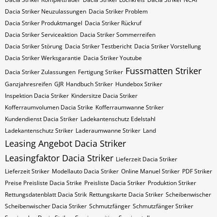
Dacia Striker Neuzulassungen
Dacia Striker Problem
Dacia Striker Produktmangel
Dacia Striker Rückruf
Dacia Striker Serviceaktion
Dacia Striker Sommerreifen
Dacia Striker Störung
Dacia Striker Testbericht
Dacia Striker Vorstellung
Dacia Striker Werksgarantie
Dacia Striker Youtube
Fussmatten Striker
Dacia Striker Zulassungen
Fertigung Striker
Ganzjahresreifen
GJR
Handbuch Striker
Hundebox Striker
Inspektion Dacia Striker
Kindersitze Dacia Striker
Kofferraumvolumen Dacia Strike
Kofferraumwanne Striker
Kundendienst Dacia Striker
Ladekantenschutz Edelstahl
Ladekantenschutz Striker
Laderaumwanne Striker
Land
Leasing Angebot Dacia Striker
Leasingfaktor Dacia Striker
Lieferzeit Dacia Striker
Lieferzeit Striker
Modellauto Dacia Striker
Online Manuel Striker
PDF Striker
Preise Preisliste Dacia Strike
Preisliste Dacia Striker
Produktion Striker
Rettungsdatenblatt Dacia Strik
Rettungskarte Dacia Striker
Scheibenwischer
Scheibenwischer Dacia​ Striker
Schmutzfänger
Schmutzfänger Striker