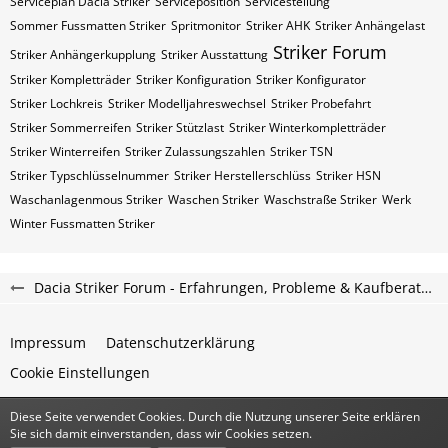
Serviceplan Dacia Striker
Serviceposition
Servicestellung
Sommer Fussmatten Striker
Spritmonitor
Striker AHK
Striker Anhängelast
Striker Forum
Striker Anhängerkupplung
Striker Ausstattung
Striker Kompletträder
Striker Konfiguration
Striker Konfigurator
Striker Lochkreis
Striker Modelljahreswechsel
Striker Probefahrt
Striker Sommerreifen
Striker Stützlast
Striker Winterkompletträder
Striker Winterreifen
Striker Zulassungszahlen
Striker​​​​ TSN
Striker​​​​ Typschlüsselnummer
Striker​​​​​ Herstellerschlüss
Striker​​​​​ HSN
Waschanlagenmous Striker
Waschen Striker
Waschstraße Striker
Werk
Winter Fussmatten Striker
Dacia Striker Forum - Erfahrungen, Probleme & Kaufberatung
Impressum
Datenschutzerklärung
Cookie Einstellungen
Diese Seite verwendet Cookies. Durch die Nutzung unserer Seite erklären
Community-Software:
WoltLab Suite™
Sie sich damit einverstanden, dass wir Cookies setzen.