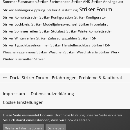
Sommer Fussmatten Striker
Spritmonitor
Striker AHK
Striker Anhängelast
Striker Forum
Striker Anhängerkupplung
Striker Ausstattung
Striker Kompletträder
Striker Konfiguration
Striker Konfigurator
Striker Lochkreis
Striker Modelljahreswechsel
Striker Probefahrt
Striker Sommerreifen
Striker Stützlast
Striker Winterkompletträder
Striker Winterreifen
Striker Zulassungszahlen
Striker​​​​ TSN
Striker​​​​ Typschlüsselnummer
Striker​​​​​ Herstellerschlüss
Striker​​​​​ HSN
Waschanlagenmous Striker
Waschen Striker
Waschstraße Striker
Werk
Winter Fussmatten Striker
Dacia Striker Forum - Erfahrungen, Probleme & Kaufberatung
Impressum
Datenschutzerklärung
Cookie Einstellungen
Diese Seite verwendet Cookies. Durch die Nutzung unserer Seite erklären
Community-Software:
WoltLab Suite™
Sie sich damit einverstanden, dass wir Cookies setzen.
Stil:
Classic
von
cls-design
Weitere Informationen
Schließen