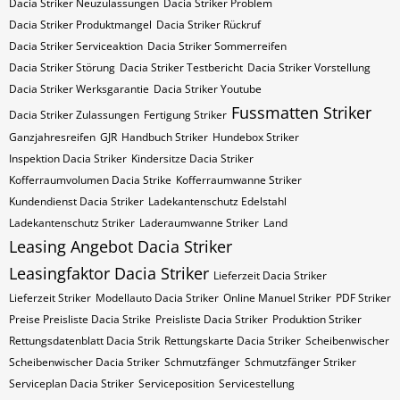
Dacia Striker Neuzulassungen
Dacia Striker Problem
Dacia Striker Produktmangel
Dacia Striker Rückruf
Dacia Striker Serviceaktion
Dacia Striker Sommerreifen
Dacia Striker Störung
Dacia Striker Testbericht
Dacia Striker Vorstellung
Dacia Striker Werksgarantie
Dacia Striker Youtube
Fussmatten Striker
Dacia Striker Zulassungen
Fertigung Striker
Ganzjahresreifen
GJR
Handbuch Striker
Hundebox Striker
Inspektion Dacia Striker
Kindersitze Dacia Striker
Kofferraumvolumen Dacia Strike
Kofferraumwanne Striker
Kundendienst Dacia Striker
Ladekantenschutz Edelstahl
Ladekantenschutz Striker
Laderaumwanne Striker
Land
Leasing Angebot Dacia Striker
Leasingfaktor Dacia Striker
Lieferzeit Dacia Striker
Lieferzeit Striker
Modellauto Dacia Striker
Online Manuel Striker
PDF Striker
Preise Preisliste Dacia Strike
Preisliste Dacia Striker
Produktion Striker
Rettungsdatenblatt Dacia Strik
Rettungskarte Dacia Striker
Scheibenwischer
Scheibenwischer Dacia​ Striker
Schmutzfänger
Schmutzfänger Striker
Serviceplan Dacia Striker
Serviceposition
Servicestellung